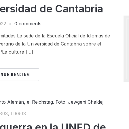
versidad de Cantabria
022
0 comments
imitadas La sede de la Escuela Oficial de Idiomas de
verano de la Universidad de Cantabria sobre el
 ‘La cultura […]
INUE READING
SOS
,
LIBROS
a guerra en la UNED de