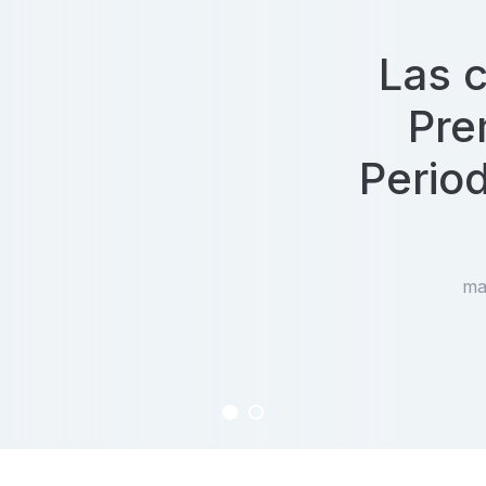
Las 
Pre
Period
ma