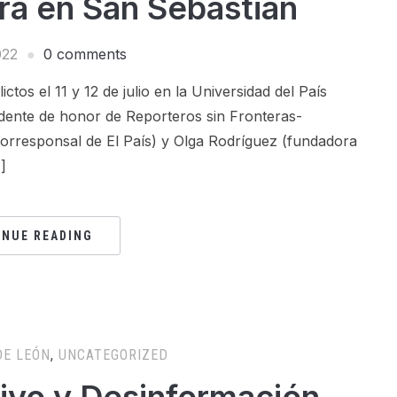
ra en San Sebastián
022
0 comments
tos el 11 y 12 de julio en la Universidad del País
dente de honor de Reporteros sin Fronteras-
orresponsal de El País) y Olga Rodríguez (fundadora
]
INUE READING
DE LEÓN
,
UNCATEGORIZED
ivo y Desinformación.